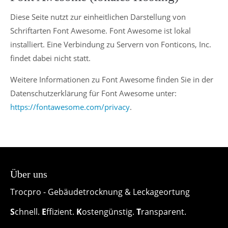
Diese Seite nutzt zur einheitlichen Darstellung von
Schriftarten Font Awesome. Font Awesome ist lokal
installiert. Eine Verbindung zu Servern von Fonticons, Inc.
findet dabei nicht statt.
Weitere Informationen zu Font Awesome finden Sie in der
Datenschutzerklärung für Font Awesome unter:
https://fontawesome.com/privacy
.
Über uns
Trocpro - Gebäudetrocknung & Leckageortung
S
chnell.
E
ffizient.
K
ostengünstig.
T
ransparent.